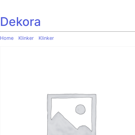
Notice: file_get_contents(): read of 8192 bytes failed with
line 4693
Dekora
Home
/
Klinker
/
Klinker
/ STONEBLOCK FUMO OUT R11 15