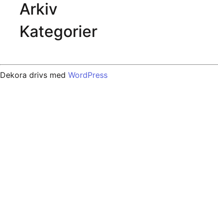
Arkiv
Kategorier
Inga kategorier
Dekora drivs med
WordPress
Notice: file_get_contents(): read of 8192 bytes failed with
line 4693